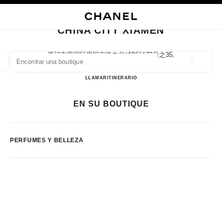
ACTIVAR CONTRASTE ALTO
CERRAR TARJETA DE BOUTIQUE CHINA CITY XIAMEN
navegación principal
Buscar
Mi
navegación principal
CHINA CITY XIAMEN
BUSCAR UNA BOUTIQUE
厦门市思明区思明南路中华城d区173号之35,
330008 Xiamen, Fujian Sheng
Geoloc
las sugerencias se muestran debajo de esta barra de búsqueda
0 Sugerencias disponibles
China City Xiamen
LLAMAR
5922286255
ITINERARIO
MODA
GAFAS
RELOJERÍA Y JOYERÍA
PERFUMES
EN SU BOUTIQUE
resultado de los filtros por:
filtros
PERFUMES Y BELLEZA