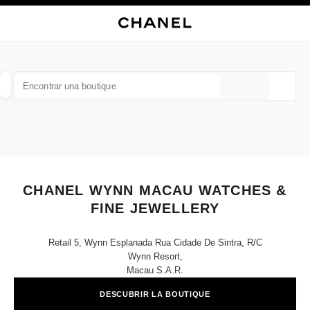
ACTIVAR CONTRASTE ALTO
CERRAR TARJETA DE BOUTIQUE CHANEL WYNN MACAU WATCHES & FIN
navegación principal
Buscar
Mi
navegación principal
BUSCAR UNA BOUTIQUE
Geoloc
las sugerencias se muestran debajo de esta barra de búsqueda
0 Sugerencias disponibles
MODA
GAFAS
RELOJERÍA Y JOYERÍA
PERFUMES
resultado de los filtros por:
filtros
CHANEL WYNN MACAU WATCHES &
FINE JEWELLERY
Retail 5, Wynn Esplanada Rua Cidade De Sintra, R/c
Wynn Resort,
Macau S.a.r.
DESCUBRIR LA BOUTIQUE