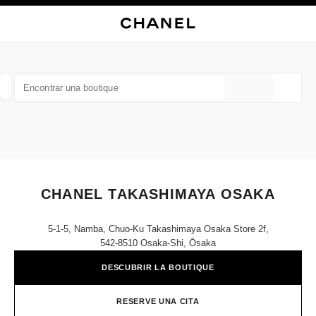
ACTIVAR CONTRASTE ALTO
CERRAR TARJETA DE BOUTIQUE CHANEL TAKASHIMAYA OSAKA
navegación principal
Buscar
Mi
navegación principal
BUSCAR UNA BOUTIQUE
Geoloc
las sugerencias se muestran debajo de esta barra de búsqueda
0 Sugerencias disponibles
MODA
GAFAS
RELOJERÍA Y JOYERÍA
PERFUMES
resultado de los filtros por:
filtros
CHANEL TAKASHIMAYA OSAKA
5-1-5, Namba, Chuo-Ku Takashimaya Osaka Store 2f,
542-8510 Osaka-Shi, Ōsaka
DESCUBRIR LA BOUTIQUE
RESERVE UNA CITA