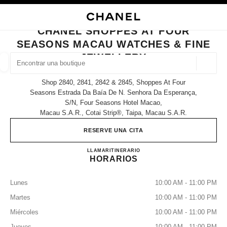
ACTIVAR CONTRASTE ALTO
CERRAR TARJETA DE BOUTIQUE CHANEL SHOPPES AT FOUR SEASONS 
navegación principal
Buscar
Mi
navegación principal
CHANEL SHOPPES AT FOUR
SEASONS MACAU WATCHES & FINE
BUSCAR UNA BOUTIQUE
JEWELLERY
Geoloc
las sugerencias se muestran debajo de esta barra de búsqueda
0 Sugerencias disponibles
Shop 2840, 2841, 2842 & 2845, Shoppes At Four
Seasons Estrada Da Baía De N. Senhora Da Esperança,
S/n, Four Seasons Hotel Macao,
MODA
GAFAS
RELOJERÍA Y JOYERÍA
PERFUMES
resultado de los filtros por:
filtros
Macau S.a.r., Cotai Strip®, Taipa, Macau S.a.r.
RESERVE UNA CITA
CHANEL SHOPPES AT FOU
LLAMAR
68258581
ITINERARIO
HORARIOS
Lunes
10:00 AM - 11:00 PM
Martes
10:00 AM - 11:00 PM
Miércoles
10:00 AM - 11:00 PM
Jueves
10:00 AM - 11:00 PM