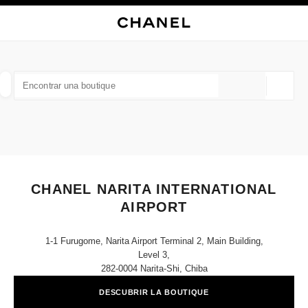
ACTIVAR CONTRASTE ALTO
CERRAR TARJETA DE BOUTIQUE CHANEL NARITA INTERNATIONAL AIRP
navegación principal
Buscar
Mi
navegación principal
BUSCAR UNA BOUTIQUE
Geoloc
las sugerencias se muestran debajo de esta barra de búsqueda
0 Sugerencias disponibles
MODA
GAFAS
RELOJERÍA Y JOYERÍA
PERFUMES
resultado de los filtros por:
filtros
CHANEL NARITA INTERNATIONAL
AIRPORT
1-1 Furugome, Narita Airport Terminal 2, Main Building,
Level 3,
282-0004 Narita-Shi, Chiba
DESCUBRIR LA BOUTIQUE