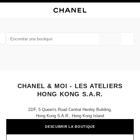
ACTIVAR CONTRASTE ALTO
CERRAR TARJETA DE BOUTIQUE CHANEL & MOI - LES ATELIERS HONG K
navegación principal
Buscar
Mi
navegación principal
BUSCAR UNA BOUTIQUE
Geoloc
las sugerencias se muestran debajo de esta barra de búsqueda
0 Sugerencias disponibles
MODA
GAFAS
RELOJERÍA Y JOYERÍA
PERFUMES
resultado de los filtros por:
filtros
CHANEL & MOI - LES ATELIERS
HONG KONG S.A.R.
22/f, 5 Queen's Road Central Henley Building,
Hong Kong S.a.r., Hong Kong Island
DESCUBRIR LA BOUTIQUE