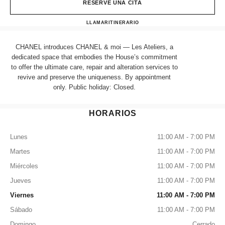
RESERVE UNA CITA
Chanel & moi - Les Ateliers
LLAMAR
+ 852 3622 5288
ITINERARIO
CHANEL introduces CHANEL & moi — Les Ateliers, a
dedicated space that embodies the House’s commitment
to offer the ultimate care, repair and alteration services to
revive and preserve the uniqueness. By appointment
only. Public holiday: Closed.
HORARIOS
Lunes
11:00 AM - 7:00 PM
Martes
11:00 AM - 7:00 PM
Miércoles
11:00 AM - 7:00 PM
Jueves
11:00 AM - 7:00 PM
Viernes
11:00 AM - 7:00 PM
Sábado
11:00 AM - 7:00 PM
Domingo
Cerrado