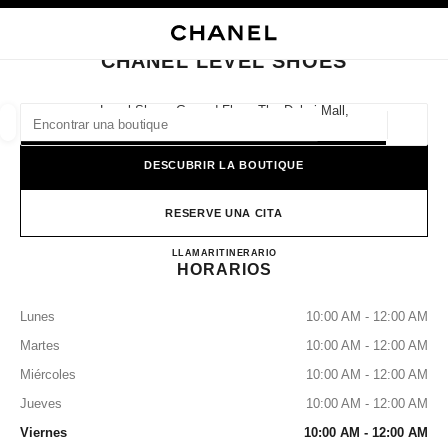
ACTIVAR CONTRASTE ALTO
CERRAR TARJETA DE BOUTIQUE CHANEL LEVEL SHOES
navegación principal
Buscar
Mi
navegación principal
CHANEL LEVEL SHOES
BUSCAR UNA BOUTIQUE
Level Shoes Ground Floor, The Dubai Mall,
Dubai
Geoloc
las sugerencias se muestran debajo de esta barra de búsqueda
0 Sugerencias disponibles
DESCUBRIR LA BOUTIQUE
MODA
GAFAS
RELOJERÍA Y JOYERÍA
PERFUMES
resultado de los filtros por:
RESERVE UNA CITA
filtros
CHANEL LEVEL SHOES
LLAMAR
+971 04 381 8447
ITINERARIO
HORARIOS
Lunes
10:00 AM - 12:00 AM
Martes
10:00 AM - 12:00 AM
Miércoles
10:00 AM - 12:00 AM
Jueves
10:00 AM - 12:00 AM
Viernes
10:00 AM - 12:00 AM