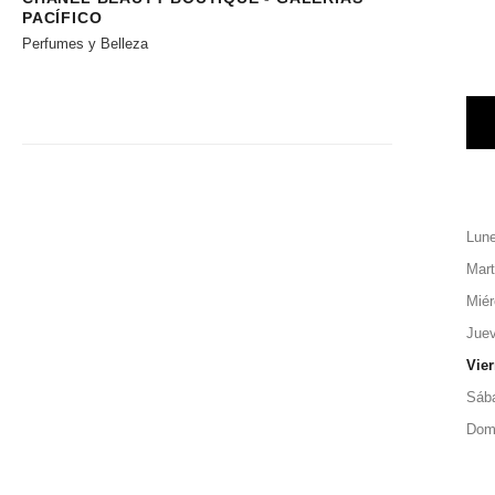
PACÍFICO
Perfumes y Belleza
Lun
Mar
Miér
Jue
Vie
Sáb
Dom