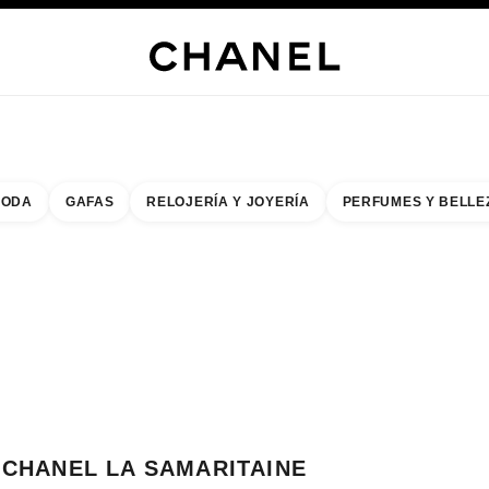
s
 JOYERÍA
JOYERÍA
RELOJERÍA
GAFAS
PERFUMES
MAQUILLAJE
TRATAMIENT
ODA
GAFAS
RELOJERÍA Y JOYERÍA
PERFUMES Y BELLE
do de los filtros por:
buscar la boutique más cercana
R TARJETA DE BOUTIQUE CHANEL LA SAMARITAINE SOULIERS
CHANEL LA SAMARITAINE