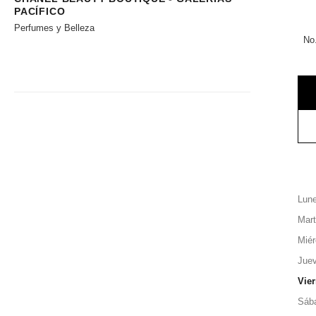
PACÍFICO
Perfumes y Belleza
No
Lun
Mar
Miér
Jue
Vie
Sáb