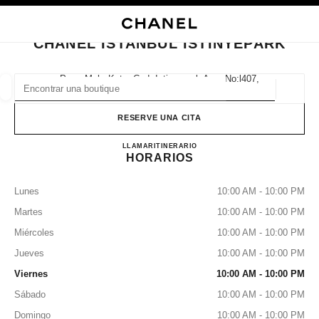
ACTIVAR CONTRASTE ALTO
CERRAR TARJETA DE BOUTIQUE CHANEL ISTANBUL İSTİNYEPARK
navegación principal
Buscar
Mi
navegación principal
CHANEL ISTANBUL İSTİNYEPARK
BUSCAR UNA BOUTIQUE
Pınar Mah. Katar Cad. İstinyepark Avm No:l407,
34460 Istanbul, İstanbul
Geoloc
las sugerencias se muestran debajo de esta barra de búsqueda
0 Sugerencias disponibles
RESERVE UNA CITA
CHANEL ISTANBUL İSTİN
MODA
GAFAS
LLAMAR
2127096300
RELOJERÍA Y JOYERÍA
ITINERARIO
PERFUMES
resultado de los filtros por:
filtros
HORARIOS
Lunes
10:00 AM - 10:00 PM
Martes
10:00 AM - 10:00 PM
Miércoles
10:00 AM - 10:00 PM
Jueves
10:00 AM - 10:00 PM
Viernes
10:00 AM - 10:00 PM
Sábado
10:00 AM - 10:00 PM
Domingo
10:00 AM - 10:00 PM