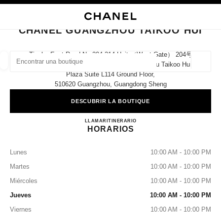
ACTIVAR CONTRASTE ALTO
CERRAR TARJETA DE BOUTIQUE CHANEL GUANGZHOU TAIKOO HUI
navegación principal
Buscar
Mi
navegación principal
CHANEL GUANGZHOU TAIKOO HUI
BUSCAR UNA BOUTIQUE
Tianhe East Road No.204-214 Unit （west Gate） 204号
Tianhe East Road Tianhe District Guangzhou Taikoo Hui
Geoloc
las sugerencias se muestran debajo de esta barra de búsqueda
0 Sugerencias disponibles
Plaza Suite L114 Ground Floor,
510620 Guangzhou, Guangdong Sheng
DESCUBRIR LA BOUTIQUE
MODA
GAFAS
RELOJERÍA Y JOYERÍA
PERFUMES
resultado de los filtros por:
filtros
CHANEL Guangzhou TaiKoo 
LLAMAR
4009555888
ITINERARIO
HORARIOS
Lunes
10:00 AM - 10:00 PM
Martes
10:00 AM - 10:00 PM
Miércoles
10:00 AM - 10:00 PM
Jueves
10:00 AM - 10:00 PM
Viernes
10:00 AM - 10:00 PM