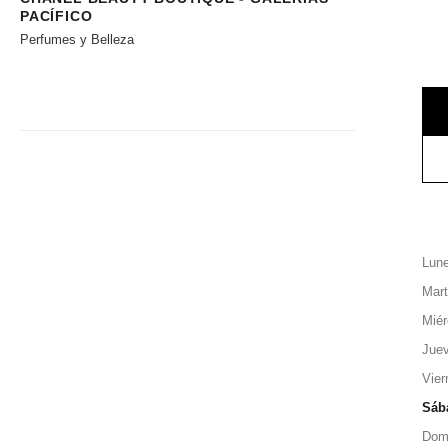
PACÍFICO
Perfumes y Belleza
Lun
Mar
Miér
Jue
Vier
Sáb
Dom