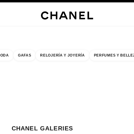
s
 JOYERÍA
JOYERÍA
RELOJERÍA
GAFAS
PERFUMES
MAQUILLAJE
TRATAMIENT
ODA
GAFAS
RELOJERÍA Y JOYERÍA
PERFUMES Y BELLE
do de los filtros por:
buscar la boutique más cercana
R TARJETA DE BOUTIQUE CHANEL GALERIES LAFAYETTE HAUSSMANN
CHANEL GALERIES