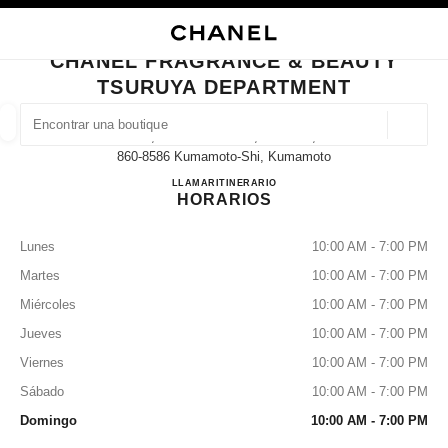
ACTIVAR CONTRASTE ALTO
CERRAR TARJETA DE BOUTIQUE CHANEL FRAGRANCE & BEAUTY TSUR
navegación principal
Buscar
Mi
navegación principal
CHANEL FRAGRANCE & BEAUTY
TSURUYA DEPARTMENT
BUSCAR UNA BOUTIQUE
Geoloc
6-1, Tedorihon-Machi, Chuo-Ku,
las sugerencias se muestran debajo de esta barra de búsqueda
0 Sugerencias disponibles
860-8586 Kumamoto-Shi, Kumamoto
CHANEL FRAGRANCE & 
LLAMAR
096-326-2356
ITINERARIO
HORARIOS
MODA
GAFAS
RELOJERÍA Y JOYERÍA
PERFUMES
resultado de los filtros por:
filtros
Lunes
10:00 AM - 7:00 PM
Martes
10:00 AM - 7:00 PM
Miércoles
10:00 AM - 7:00 PM
Jueves
10:00 AM - 7:00 PM
Viernes
10:00 AM - 7:00 PM
Sábado
10:00 AM - 7:00 PM
Domingo
10:00 AM - 7:00 PM