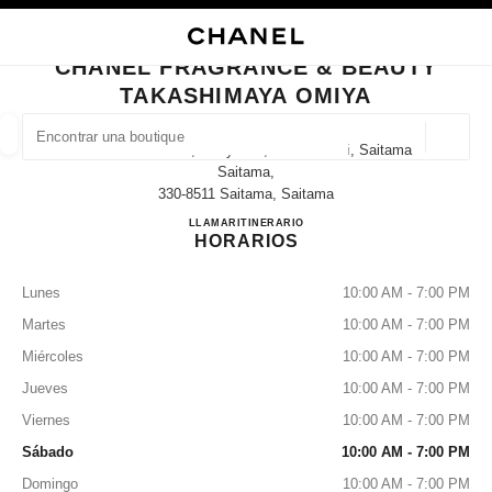
ACTIVAR CONTRASTE ALTO
CERRAR TARJETA DE BOUTIQUE CHANEL FRAGRANCE & BEAUTY TAKAS
navegación principal
Buscar
Mi
navegación principal
CHANEL FRAGRANCE & BEAUTY
TAKASHIMAYA OMIYA
BUSCAR UNA BOUTIQUE
Geoloc
1-32 Daimon-Cho, Omiya-Ku, Saitama-Shi, Saitama
las sugerencias se muestran debajo de esta barra de búsqueda
0 Sugerencias disponibles
Saitama,
330-8511 Saitama, Saitama
CHANEL FRAGRANCE & B
LLAMAR
048-643-1257
ITINERARIO
MODA
GAFAS
RELOJERÍA Y JOYERÍA
PERFUMES
resultado de los filtros por:
filtros
HORARIOS
Lunes
10:00 AM - 7:00 PM
Martes
10:00 AM - 7:00 PM
Miércoles
10:00 AM - 7:00 PM
Jueves
10:00 AM - 7:00 PM
Viernes
10:00 AM - 7:00 PM
Sábado
10:00 AM - 7:00 PM
Domingo
10:00 AM - 7:00 PM