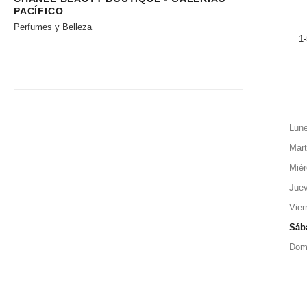
PACÍFICO
Perfumes y Belleza
1-
Lun
Mar
Miér
Jue
Vier
Sáb
Dom