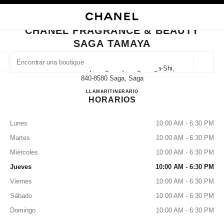
ACTIVAR CONTRASTE ALTO
CERRAR TARJETA DE BOUTIQUE CHANEL FRAGRANCE & BEAUTY SAGA 
navegación principal
Buscar
Mi
navegación principal
CHANEL FRAGRANCE & BEAUTY
SAGA TAMAYA
BUSCAR UNA BOUTIQUE
Geoloc
2-5 Nakanokoji, Saga City, Saga Saga-Shi,
las sugerencias se muestran debajo de esta barra de búsqueda
0 Sugerencias disponibles
840-8580 Saga, Saga
CHANEL FRAGRANCE & 
LLAMAR
0952-25-6610
ITINERARIO
HORARIOS
MODA
GAFAS
RELOJERÍA Y JOYERÍA
PERFUMES
resultado de los filtros por:
filtros
Lunes
10:00 AM - 6:30 PM
Martes
10:00 AM - 6:30 PM
Miércoles
10:00 AM - 6:30 PM
Jueves
10:00 AM - 6:30 PM
Viernes
10:00 AM - 6:30 PM
Sábado
10:00 AM - 6:30 PM
Domingo
10:00 AM - 6:30 PM