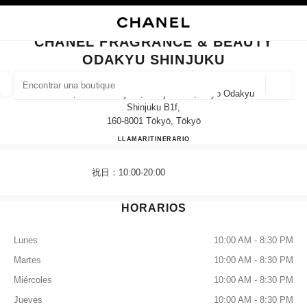
ACTIVAR CONTRASTE ALTO
CERRAR TARJETA DE BOUTIQUE CHANEL FRAGRANCE & BEAUTY ODAKY
navegación principal
Buscar
Mi
navegación principal
CHANEL FRAGRANCE & BEAUTY
ODAKYU SHINJUKU
BUSCAR UNA BOUTIQUE
Geoloc
1-5-1, Nishi-Shhinjuku, Shinjuku-Ku,tokyo Odakyu
las sugerencias se muestran debajo de esta barra de búsqueda
0 Sugerencias disponibles
Shinjuku B1f,
160-8001 Tōkyō, Tōkyō
CHANEL FRAGRANCE & 
LLAMAR
03-3348-6859
ITINERARIO
MODA
GAFAS
RELOJERÍA Y JOYERÍA
PERFUMES
resultado de los filtros por:
filtros
祝日：10:00-20:00
HORARIOS
Lunes
10:00 AM - 8:30 PM
Martes
10:00 AM - 8:30 PM
Miércoles
10:00 AM - 8:30 PM
Jueves
10:00 AM - 8:30 PM