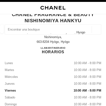
ACTIVAR CONTRASTE ALTO
CERRAR TARJETA DE BOUTIQUE CHANEL FRAGRANCE & BEAUTY NISHI
navegación principal
Buscar
Mi
navegación principal
CHANEL FRAGRANCE & BEAUTY
NISHINOMIYA HANKYU
BUSCAR UNA BOUTIQUE
Geoloc
14-1, Takamatsu-Cho, Nishinomiya-Shi, Hyogo
las sugerencias se muestran debajo de esta barra de búsqueda
0 Sugerencias disponibles
Nishinomiya,
663-8204 Hyōgo, Hyōgo
CHANEL FRAGRANCE & B
LLAMAR
080-9588-1308
ITINERARIO
MODA
GAFAS
RELOJERÍA Y JOYERÍA
PERFUMES
resultado de los filtros por:
filtros
HORARIOS
Lunes
10:00 AM - 8:00 PM
Martes
10:00 AM - 8:00 PM
Miércoles
10:00 AM - 8:00 PM
Jueves
10:00 AM - 8:00 PM
Viernes
10:00 AM - 8:00 PM
Sábado
10:00 AM - 8:00 PM
Domingo
10:00 AM - 8:00 PM