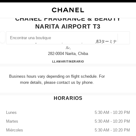
ACTIVAR CONTRASTE ALTO
CERRAR TARJETA DE BOUTIQUE CHANEL FRAGRANCE & BEAUTY NARITA
navegación principal
Buscar
Mi
navegación principal
CHANEL FRAGRANCE & BEAUTY
NARITA AIRPORT T3
BUSCAR UNA BOUTIQUE
Geoloc
Narita Airport Terminal 3, Narita-Shi, Chiba 第3ターミナ
las sugerencias se muestran debajo de esta barra de búsqueda
0 Sugerencias disponibles
ル,
282-0004 Narita, Chiba
CHANEL FRAGRANCE & BE
LLAMAR
0120-191-625
ITINERARIO
MODA
GAFAS
RELOJERÍA Y JOYERÍA
PERFUMES
resultado de los filtros por:
filtros
Business hours vary depending on flight schedule. For
more details, please contact us by phone.
HORARIOS
Lunes
5:30 AM - 10:20 PM
Martes
5:30 AM - 10:20 PM
Miércoles
5:30 AM - 10:20 PM