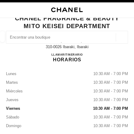
ACTIVAR CONTRASTE ALTO
CERRAR TARJETA DE BOUTIQUE CHANEL FRAGRANCE & BEAUTY MITO K
navegación principal
Buscar
Mi
navegación principal
CHANEL FRAGRANCE & BEAUTY
MITO KEISEI DEPARTMENT
BUSCAR UNA BOUTIQUE
Geoloc
1-6-1, Izumi-Cho,
las sugerencias se muestran debajo de esta barra de búsqueda
0 Sugerencias disponibles
310-0026 Ibaraki, Ibaraki
CHANEL FRAGRANCE & B
LLAMAR
029-227-7918
ITINERARIO
HORARIOS
MODA
GAFAS
RELOJERÍA Y JOYERÍA
PERFUMES
resultado de los filtros por:
filtros
Lunes
10:30 AM - 7:00 PM
Martes
10:30 AM - 7:00 PM
Miércoles
10:30 AM - 7:00 PM
Jueves
10:30 AM - 7:00 PM
Viernes
10:30 AM - 7:00 PM
Sábado
10:30 AM - 7:00 PM
Domingo
10:30 AM - 7:00 PM