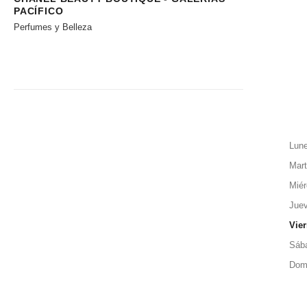
PACÍFICO
Perfumes y Belleza
Lun
Mar
Miér
Jue
Vie
Sáb
Dom