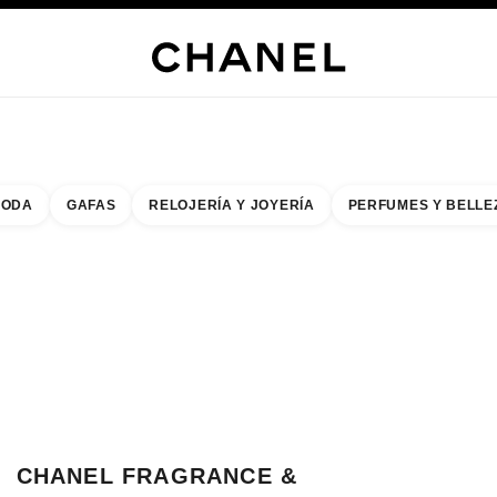
s
 JOYERÍA
JOYERÍA
RELOJERÍA
GAFAS
PERFUMES
MAQUILLAJE
TRATAMIENT
ODA
GAFAS
RELOJERÍA Y JOYERÍA
PERFUMES Y BELLE
do de los filtros por:
buscar la boutique más cercana
R TARJETA DE BOUTIQUE CHANEL FRAGRANCE & BEAUTY MATSUZAKAY
CHANEL FRAGRANCE &