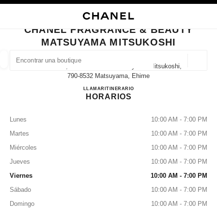
ACTIVAR CONTRASTE ALTO
CERRAR TARJETA DE BOUTIQUE CHANEL FRAGRANCE & BEAUTY MATSU
navegación principal
Buscar
Mi
navegación principal
CHANEL FRAGRANCE & BEAUTY
MATSUYAMA MITSUKOSHI
BUSCAR UNA BOUTIQUE
Geoloc
Ichibancho, 3 Chome−１−1 Matsuyama Mitsukoshi,
las sugerencias se muestran debajo de esta barra de búsqueda
0 Sugerencias disponibles
790-8532 Matsuyama, Ehime
CHANEL FRAGRANCE & 
LLAMAR
089-934-8546
ITINERARIO
HORARIOS
MODA
GAFAS
RELOJERÍA Y JOYERÍA
PERFUMES
resultado de los filtros por:
filtros
Lunes
10:00 AM - 7:00 PM
Martes
10:00 AM - 7:00 PM
Miércoles
10:00 AM - 7:00 PM
Jueves
10:00 AM - 7:00 PM
Viernes
10:00 AM - 7:00 PM
Sábado
10:00 AM - 7:00 PM
Domingo
10:00 AM - 7:00 PM