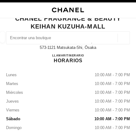
ACTIVAR CONTRASTE ALTO
CERRAR TARJETA DE BOUTIQUE CHANEL FRAGRANCE & BEAUTY KEIHA
navegación principal
Buscar
Mi
navegación principal
CHANEL FRAGRANCE & BEAUTY
KEIHAN KUZUHA-MALL
BUSCAR UNA BOUTIQUE
Geoloc
15-1 Kuzuhahanazono-Cho,
las sugerencias se muestran debajo de esta barra de búsqueda
0 Sugerencias disponibles
573-1121 Matsukata-Shi, Ōsaka
CHANEL FRAGRANCE & 
LLAMAR
072-857-5523
ITINERARIO
HORARIOS
MODA
GAFAS
RELOJERÍA Y JOYERÍA
PERFUMES
resultado de los filtros por:
filtros
Lunes
10:00 AM - 7:00 PM
Martes
10:00 AM - 7:00 PM
Miércoles
10:00 AM - 7:00 PM
Jueves
10:00 AM - 7:00 PM
Viernes
10:00 AM - 7:00 PM
Sábado
10:00 AM - 7:00 PM
Domingo
10:00 AM - 7:00 PM