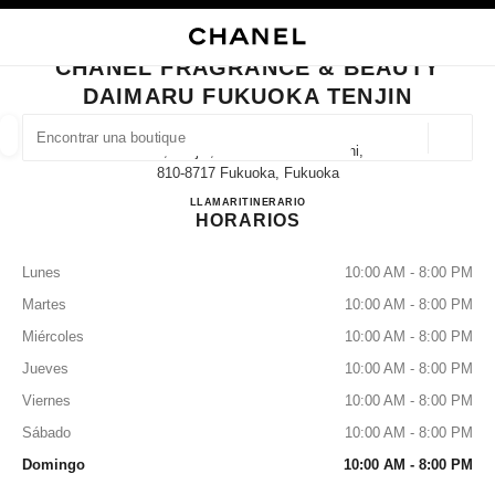
ACTIVAR CONTRASTE ALTO
CERRAR TARJETA DE BOUTIQUE CHANEL FRAGRANCE & BEAUTY DAIMA
navegación principal
Buscar
Mi
navegación principal
CHANEL FRAGRANCE & BEAUTY
DAIMARU FUKUOKA TENJIN
BUSCAR UNA BOUTIQUE
Geoloc
1-4-1, Tenjin, Chuo-Ku Fukuoka-Shi,
las sugerencias se muestran debajo de esta barra de búsqueda
0 Sugerencias disponibles
810-8717 Fukuoka, Fukuoka
CHANEL FRAGRANCE & B
LLAMAR
092-741-0032
ITINERARIO
HORARIOS
MODA
GAFAS
RELOJERÍA Y JOYERÍA
PERFUMES
resultado de los filtros por:
filtros
Lunes
10:00 AM - 8:00 PM
Martes
10:00 AM - 8:00 PM
Miércoles
10:00 AM - 8:00 PM
Jueves
10:00 AM - 8:00 PM
Viernes
10:00 AM - 8:00 PM
Sábado
10:00 AM - 8:00 PM
Domingo
10:00 AM - 8:00 PM