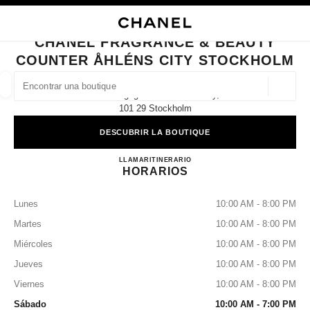
ACTIVAR CONTRASTE ALTO
CERRAR TARJETA DE BOUTIQUE CHANEL FRAGRANCE & BEAUTY COUN
navegación principal
Buscar
Mi
navegación principal
CHANEL FRAGRANCE & BEAUTY
COUNTER ÅHLÉNS CITY STOCKHOLM
BUSCAR UNA BOUTIQUE
Geoloc
Klarabergsgatan 50 Åhléns City,
las sugerencias se muestran debajo de esta barra de búsqueda
0 Sugerencias disponibles
101 29 Stockholm
DESCUBRIR LA BOUTIQUE
MODA
GAFAS
RELOJERÍA Y JOYERÍA
PERFUMES
resultado de los filtros por:
filtros
CHANEL FRAGRANCE & B
LLAMAR
725803260
ITINERARIO
HORARIOS
Lunes
10:00 AM - 8:00 PM
Martes
10:00 AM - 8:00 PM
Miércoles
10:00 AM - 8:00 PM
Jueves
10:00 AM - 8:00 PM
Viernes
10:00 AM - 8:00 PM
Sábado
10:00 AM - 7:00 PM