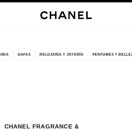
s
 JOYERÍA
JOYERÍA
RELOJERÍA
GAFAS
PERFUMES
MAQUILLAJE
TRATAMIENT
ODA
GAFAS
RELOJERÍA Y JOYERÍA
PERFUMES Y BELLE
do de los filtros por:
buscar la boutique más cercana
R TARJETA DE BOUTIQUE CHANEL FRAGRANCE & BEAUTY CHERMSIDE
CHANEL FRAGRANCE &