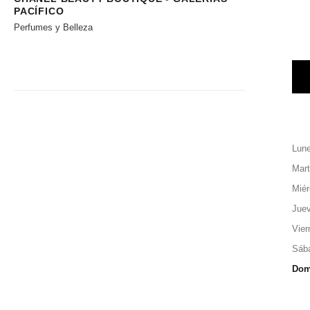
PACÍFICO
Perfumes y Belleza
Lun
Mar
Miér
Jue
Vier
Sáb
Dom