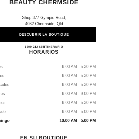
BEAUTY CHERMSIDE
Shop 377 Gympie Road,
4032 Chermside, Qld
DESCUBRIR LA BOUTIQUE
CHANEL FRAGRANCE & BEAUTY C
1300 242 635
LLAMAR
ITINERARIO
HORARIOS
es
9:00 AM - 5:30 PM
tes
9:00 AM - 5:30 PM
coles
9:00 AM - 5:30 PM
ves
9:00 AM - 9:00 PM
nes
9:00 AM - 5:30 PM
ado
9:00 AM - 5:00 PM
ingo
10:00 AM - 5:00 PM
EN SU BOUTIQUE