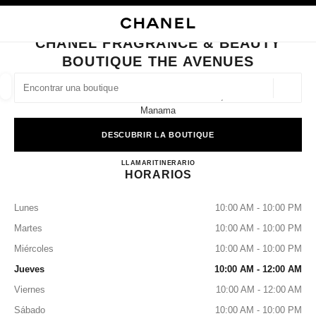
ACTIVAR CONTRASTE ALTO
CERRAR TARJETA DE BOUTIQUE CHANEL FRAGRANCE & BEAUTY BOUTI
navegación principal
Buscar
Mi
navegación principal
CHANEL FRAGRANCE & BEAUTY
BOUTIQUE THE AVENUES
BUSCAR UNA BOUTIQUE
Geoloc
The Avenues Mall Ground Floor,
las sugerencias se muestran debajo de esta barra de búsqueda
0 Sugerencias disponibles
Manama
DESCUBRIR LA BOUTIQUE
MODA
GAFAS
RELOJERÍA Y JOYERÍA
PERFUMES
resultado de los filtros por:
filtros
CHANEL FRAGRANCE & B
LLAMAR
+97377997922
ITINERARIO
HORARIOS
Lunes
10:00 AM - 10:00 PM
Martes
10:00 AM - 10:00 PM
Miércoles
10:00 AM - 10:00 PM
Jueves
10:00 AM - 12:00 AM
Viernes
10:00 AM - 12:00 AM
Sábado
10:00 AM - 10:00 PM