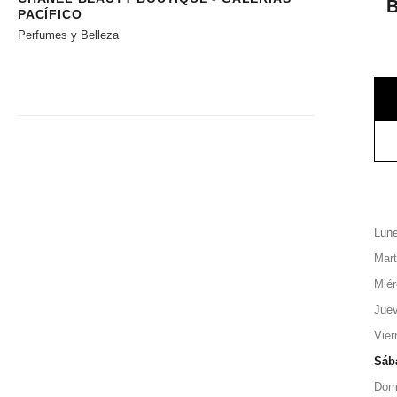
PACÍFICO
Perfumes y Belleza
Lun
Mar
Miér
Jue
Vier
Sáb
Dom