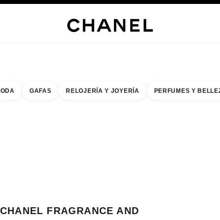
s
 JOYERÍA
JOYERÍA
RELOJERÍA
GAFAS
PERFUMES
MAQUILLAJE
TRATAMIENT
ODA
GAFAS
RELOJERÍA Y JOYERÍA
PERFUMES Y BELLE
do de los filtros por:
buscar la boutique más cercana
R TARJETA DE BOUTIQUE CHANEL FRAGRANCE AND BEAUTY BOUTIQUE
CHANEL FRAGRANCE AND