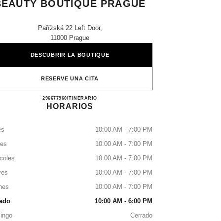
BEAUTY BOUTIQUE PRAGUE
Pařížská 22 Left Door,
11000 Prague
DESCUBRIR LA BOUTIQUE
RESERVE UNA CITA
CHANEL FRAGRANCE AND BEAUTY
296677960
LLAMAR
ITINERARIO
HORARIOS
es
10:00 AM - 7:00 PM
tes
10:00 AM - 7:00 PM
coles
10:00 AM - 7:00 PM
ves
10:00 AM - 7:00 PM
nes
10:00 AM - 7:00 PM
ado
10:00 AM - 6:00 PM
ingo
Cerrado