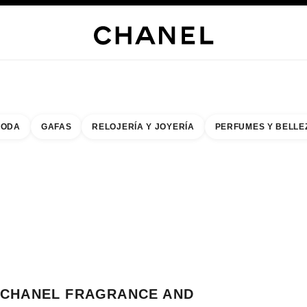
s
 JOYERÍA
JOYERÍA
RELOJERÍA
GAFAS
PERFUMES
MAQUILLAJE
TRATAMIENT
ODA
GAFAS
RELOJERÍA Y JOYERÍA
PERFUMES Y BELLE
do de los filtros por:
buscar la boutique más cercana
R TARJETA DE BOUTIQUE CHANEL FRAGRANCE AND BEAUTY BOUTIQUE 
CHANEL FRAGRANCE AND