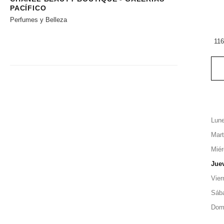
PACÍFICO
Perfumes y Belleza
116
Lun
Mar
Miér
Jue
Vier
Sáb
Dom