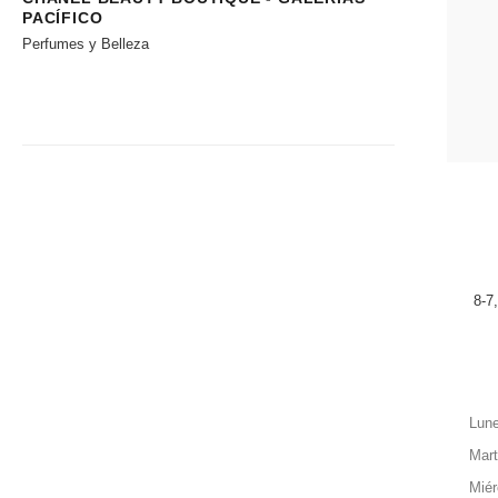
PACÍFICO
Perfumes y Belleza
8-7
Lun
Mar
Miér