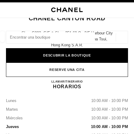
ACTIVAR CONTRASTE ALTO
CERRAR TARJETA DE BOUTIQUE CHANEL CANTON ROAD
navegación principal
Buscar
Mi
navegación principal
CHANEL CANTON ROAD
BUSCAR UNA BOUTIQUE
Shop G003, G/f & Shop 251-60 On 2/f Harbour City
Ocean Centre, 5 Canton Road, Tsim Sha Tsui,
Geoloc
las sugerencias se muestran debajo de esta barra de búsqueda
0 Sugerencias disponibles
Hong Kong S.a.r.
DESCUBRIR LA BOUTIQUE
MODA
GAFAS
RELOJERÍA Y JOYERÍA
PERFUMES
resultado de los filtros por:
filtros
RESERVE UNA CITA
CHANEL CANTON ROAD
LLAMAR
36225288
ITINERARIO
HORARIOS
Lunes
10:00 AM - 10:00 PM
Martes
10:00 AM - 10:00 PM
Miércoles
10:00 AM - 10:00 PM
Jueves
10:00 AM - 10:00 PM