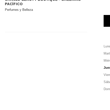
PACÍFICO
Perfumes y Belleza
Lun
Mar
Miér
Jue
Vier
Sáb
Dom