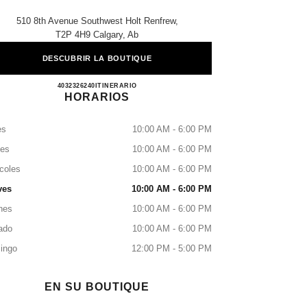
510 8th Avenue Southwest Holt Renfrew,
T2P 4H9 Calgary, Ab
DESCUBRIR LA BOUTIQUE
CHANEL CALGARY
4032326240
LLAMAR
ITINERARIO
HORARIOS
es
10:00 AM - 6:00 PM
tes
10:00 AM - 6:00 PM
coles
10:00 AM - 6:00 PM
ves
10:00 AM - 6:00 PM
nes
10:00 AM - 6:00 PM
ado
10:00 AM - 6:00 PM
ingo
12:00 PM - 5:00 PM
EN SU BOUTIQUE