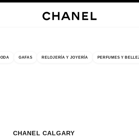
s
 JOYERÍA
JOYERÍA
RELOJERÍA
GAFAS
PERFUMES
MAQUILLAJE
TRATAMIENT
ODA
GAFAS
RELOJERÍA Y JOYERÍA
PERFUMES Y BELLE
do de los filtros por:
buscar la boutique más cercana
R TARJETA DE BOUTIQUE CHANEL CALGARY
CHANEL CALGARY