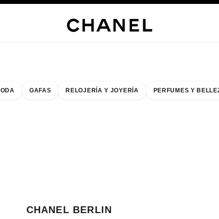
s
 JOYERÍA
JOYERÍA
RELOJERÍA
GAFAS
PERFUMES
MAQUILLAJE
TRATAMIENT
ODA
GAFAS
RELOJERÍA Y JOYERÍA
PERFUMES Y BELLE
do de los filtros por:
buscar la boutique más cercana
R TARJETA DE BOUTIQUE CHANEL BERLIN
CHANEL BERLIN