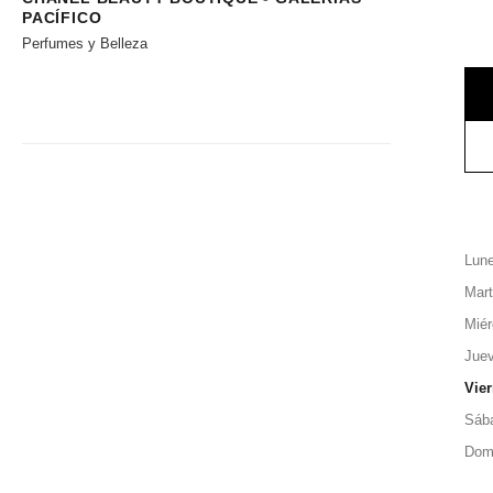
PACÍFICO
Perfumes y Belleza
Lun
Mar
Miér
Jue
Vie
Sáb
Dom