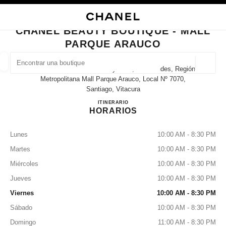
ACTIVAR CONTRASTE ALTO
CERRAR TARJETA DE BOUTIQUE CHANEL BEAUTY BOUTIQUE - MALL P
navegación principal
Buscar
Mi
navegación principal
CHANEL BEAUTY BOUTIQUE - MALL
PARQUE ARAUCO
BUSCAR UNA BOUTIQUE
Geoloc
Avenida Presidente Kennedy 5413, Las Condes, Región
las sugerencias se muestran debajo de esta barra de búsqueda
0 Sugerencias disponibles
Metropolitana Mall Parque Arauco, Local Nº 7070,
Santiago, Vitacura
CHANEL Beauty Boutique - Mall 
ITINERARIO
MODA
GAFAS
RELOJERÍA Y JOYERÍA
PERFUMES
resultado de los filtros por:
filtros
HORARIOS
Lunes
10:00 AM - 8:30 PM
Martes
10:00 AM - 8:30 PM
Miércoles
10:00 AM - 8:30 PM
Jueves
10:00 AM - 8:30 PM
Viernes
10:00 AM - 8:30 PM
Sábado
10:00 AM - 8:30 PM
Domingo
11:00 AM - 8:30 PM