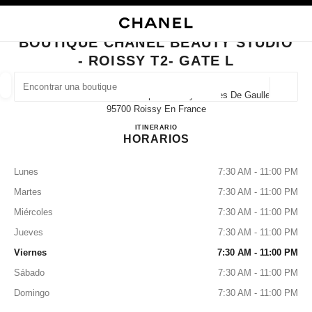
ACTIVAR CONTRASTE ALTO
CERRAR TARJETA DE BOUTIQUE BOUTIQUE CHANEL BEAUTY STUDIO - RO
navegación principal
Buscar
Mi
navegación principal
BOUTIQUE CHANEL BEAUTY STUDIO
- ROISSY T2- GATE L
BUSCAR UNA BOUTIQUE
Geoloc
Terminal 2e - Gate L - Aéroport Roissy Charles De Gaulle,
las sugerencias se muestran debajo de esta barra de búsqueda
0 Sugerencias disponibles
95700 Roissy En France
Boutique CHANEL Beauty Studio -
ITINERARIO
HORARIOS
MODA
GAFAS
RELOJERÍA Y JOYERÍA
PERFUMES
resultado de los filtros por:
filtros
Lunes
7:30 AM - 11:00 PM
Martes
7:30 AM - 11:00 PM
Miércoles
7:30 AM - 11:00 PM
Jueves
7:30 AM - 11:00 PM
Viernes
7:30 AM - 11:00 PM
Sábado
7:30 AM - 11:00 PM
Domingo
7:30 AM - 11:00 PM