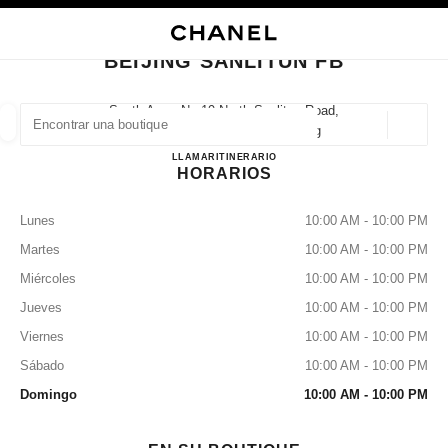
PRINCIPAL
ACTIVAR CONTRASTE ALTO
CERRAR TARJETA DE BOUTIQUE BEIJING SANLITUN FB
BEIJING SANLITUN FB
n boutiques
orativa
A
MODA
ALTA JOYERÍA
JOYERÍA
BUSCAR UNA BOUTIQUE
RELOJERÍA
GAFAS
PERFUMES
MAQUILLAJE
T
South Area, No.19 North Sanlitun Road,
100027 Beijing, Chaoyang Beijing
Geoloc
las sugerencias se muestran debajo de esta barra de búsqueda
0 Sugerencias disponibles
BEIJING SANLITUN FB
LLAMAR
1064685960
ITINERARIO
HORARIOS
MODA
GAFAS
RELOJERÍA Y JOYERÍA
PERFUMES
resultado de los filtros por:
filtros
Lunes
10:00 AM - 10:00 PM
Martes
10:00 AM - 10:00 PM
Miércoles
10:00 AM - 10:00 PM
Jueves
10:00 AM - 10:00 PM
Viernes
10:00 AM - 10:00 PM
Sábado
10:00 AM - 10:00 PM
Domingo
10:00 AM - 10:00 PM