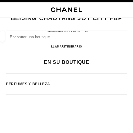
ACTIVAR CONTRASTE ALTO
CERRAR TARJETA DE BOUTIQUE BEIJING CHAOYANG JOY CITY FBP
navegación principal
Buscar
Mi
navegación principal
BEIJING CHAOYANG JOY CITY FBP
BUSCAR UNA BOUTIQUE
北京市朝阳北路101号一层,
100124 Beijing, Beijing Shi
Geoloc
las sugerencias se muestran debajo de esta barra de búsqueda
0 Sugerencias disponibles
Beijing ChaoYang Joy City FB
LLAMAR
1085560678
ITINERARIO
MODA
GAFAS
RELOJERÍA Y JOYERÍA
PERFUMES
EN SU BOUTIQUE
resultado de los filtros por:
filtros
PERFUMES Y BELLEZA