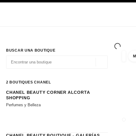
PRINCIPAL
ACTIVAR CONTRASTE ALTO
Únicamente en boutique
Sociedad corporativa
ALTA COSTURA
MODA
ALTA
BUSCAR UNA BOUTIQUE
M
resulta
filtros
Geolocalización - 
las sugerencias se muestran debajo de esta barra de búsqueda
0 Sugerencias disponibles
2
BOUTIQUES CHANEL
CHANEL BEAUTY CORNER ALCORTA
Ir a los filtros
SHOPPING
Perfumes y Belleza
CERRA
CHANEL BEAUTY BOUTIQUE - GALERÍAS