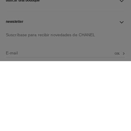
buscar una boutique
newsletter
Suscríbase para recibir novedades de CHANEL
E-mail
OK
Página de inicio CHANEL