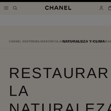
activar contraste alto
- navegación principal
buscar
cuenta
NATURALEZA Y CLIMA
CHANEL SOSTENIBILIDAD
CIRCULARIDAD
DIGNIDAD Y OPORTUNIDA
RESTAURAR
LA
NATURALEZ