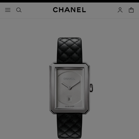
activar contraste alto
- navegación principal
buscar
cuenta
cest