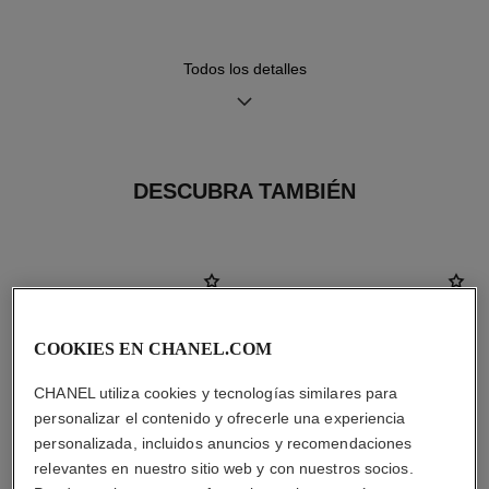
segundo brazalete incluido
Todos los detalles
Movimiento
Funciones
Movimiento de cuarzo de alta
Horas, Minutos
precisión
Fecha
DESCUBRA TAMBIÉN
Hermeticidad
30 m
COOKIES EN CHANEL.COM
Consejos de
Manual de
mantenimiento
instrucciones
CHANEL utiliza cookies y tecnologías similares para
personalizar el contenido y ofrecerle una experiencia
personalizada, incluidos anuncios y recomendaciones
relevantes en nuestro sitio web y con nuestros socios.