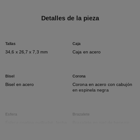
Detalles de la pieza
Tallas
Caja
34,6 x 26,7 x 7,3 mm
Caja en acero
Bisel
Corona
Bisel en acero
Corona en acero con cabujón
en espinela negra
Esfera
Brazalete
Esfera opalina guilloché, fecha
Brazalete en piel de becerro
negra con motivo matelassé,
sistema intercambiable y
cierre ardillón en acero,