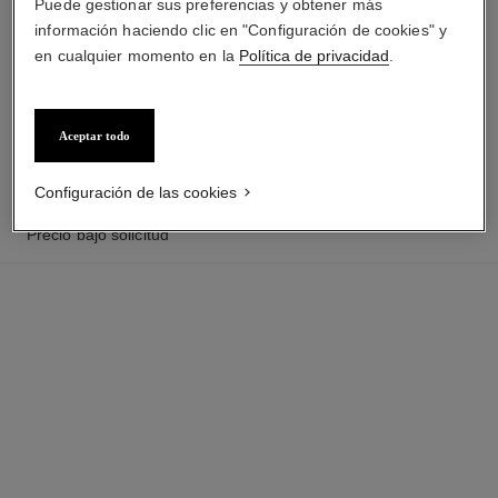
Puede gestionar sus preferencias y obtener más
información haciendo clic en "Configuración de cookies" y
en cualquier momento en la
Política de privacidad
.
reloj boy·friend
reloj boy·friend
Modelo pequeño, acero y
Modelo mediano, acero y
diamantes, brazalete en piel de
diamantes, brazalete en piel de
Ref. H6955
becerro con motivo matelassé
Precio bajo solicitud
Ref. H6402
becerro con motivo matelassé
Precio bajo solicitud
Aceptar todo
y segundo brazalete incluido
y segundo brazalete incluido
Ver información
Ver información
Configuración de las cookies
Precio bajo solicitud