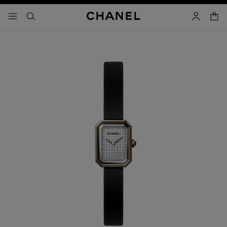
activar contraste alto
- navegación principal
buscar
cuenta
cest