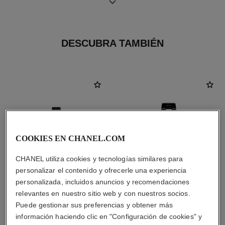
Funciones
Hermeticidad
Horas, Minutos
30 m
DESCUBRA TAMBIÉN
Consejos de
Manual de
mantenimiento
instrucciones
COOKIES EN CHANEL.COM
CHANEL utiliza cookies y tecnologías similares para
personalizar el contenido y ofrecerle una experiencia
personalizada, incluidos anuncios y recomendaciones
relevantes en nuestro sitio web y con nuestros socios.
Puede gestionar sus preferencias y obtener más
reloj première ruban
reloj j12 calibre 12.2, 33 mm
información haciendo clic en "Configuración de cookies" y
Oro amarillo y titanio, en
Cerámica de alta resistencia