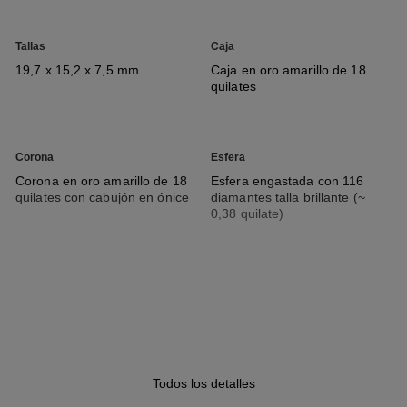
Tallas
Caja
19,7 x 15,2 x 7,5 mm
Caja en oro amarillo de 18
quilates
Corona
Esfera
Corona en oro amarillo de 18
Esfera engastada con 116
quilates con cabujón en ónice
diamantes talla brillante (~
0,38 quilate)
Brazalete
Movimiento
Brazalete en caucho negro de
Movimiento de cuarzo de alta
tacto aterciopelado y cierre
precisión
ardillón en oro amarillo de 18
quilates
Todos los detalles