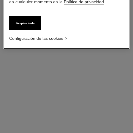
en cualquier momento en la
Política de privacidad
.
caucho negro de tacto
negra, acero y diamantes
Ref. H6125
aterciopelado, esfera lacada en
Precio bajo solicitud
Ref. H9742
Precio bajo solicitud
negro
Ver información
Ver información
Aceptar todo
Precio bajo solicitud
Configuración de las cookies