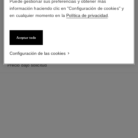
Puede gestionar sus preferencias y obtener más
información haciendo clic en "Configuración de cookies" y
en cualquier momento en la
Política de privacidad
.
reloj première céramique
reloj première chaîne gourmette
Acero y cerámica de alta
Modelo grande, acero y
resistencia negra, diamantes,
diamantes, esfera negra
Ref. H2163
esfera lacada en negro
Precio bajo solicitud
Ref. H7020
Precio bajo solicitud
Aceptar todo
Ver información
Ver información
Configuración de las cookies
Precio bajo solicitud