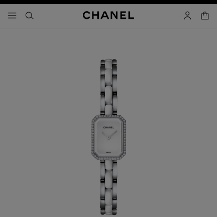
activar contraste alto
- navegación principal
buscar
cuenta
cest