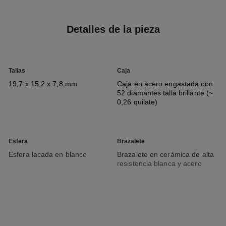
Detalles de la pieza
Tallas
Caja
19,7 x 15,2 x 7,8 mm
Caja en acero engastada con
52 diamantes talla brillante (~
0,26 quilate)
Esfera
Brazalete
Esfera lacada en blanco
Brazalete en cerámica de alta
resistencia blanca y acero
Movimiento
Funciones
Movimiento de cuarzo de alta
Horas, Minutos
precisión