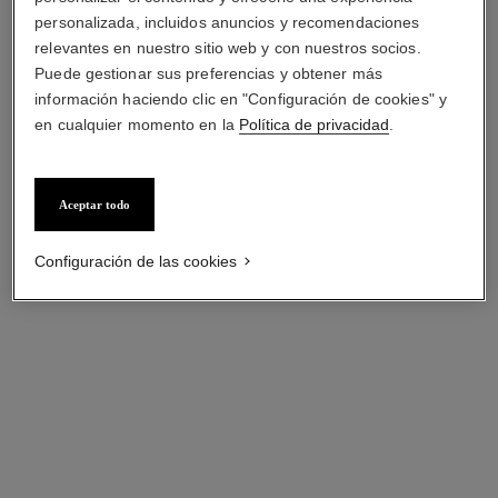
Cerámica de alta resistencia
negra y oro amarillo de 18
negra y oro amarillo de 18
Ref. H10328
quilates, índices de
personalizada, incluidos anuncios y recomendaciones
Precio bajo solicitud
Ref. H9837
quilates, bisel e índices de
diamantes
Precio bajo solicitud
relevantes en nuestro sitio web y con nuestros socios.
Ver información
diamantes
Puede gestionar sus preferencias y obtener más
Ver información
información haciendo clic en "Configuración de cookies" y
novedad
novedad
en cualquier momento en la
Política de privacidad
.
Aceptar todo
Configuración de las cookies
reloj j12, 28 mm
reloj j12, 28 mm
Cerámica de alta resistencia
Cerámica de alta resistencia
blanca y acero
blanca, cerámica, acero y
Ref. H10132
Ref. H10134
diamantes
Precio bajo solicitud
Precio bajo solicitud
Ver información
Ver información