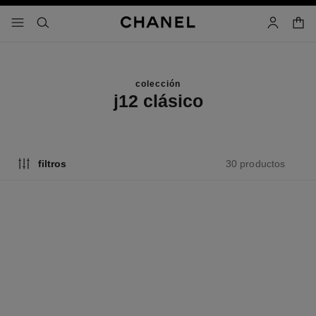
activar contraste alto
- navegación principal
buscar
cuenta
cest
colección
j12 clásico
30 productos
filtros
novedad
novedad