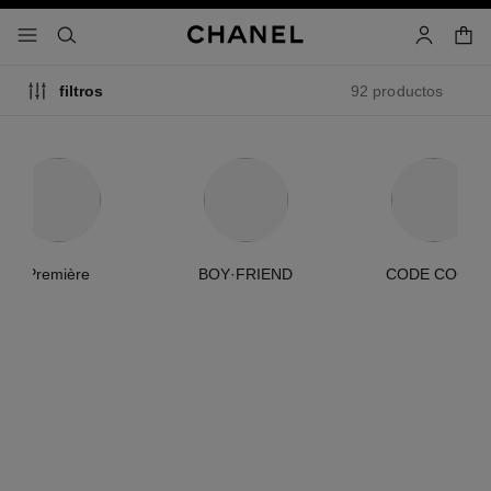
activar contraste alto
- navegación principal
buscar
cuenta
cest
92 productos
filtros
Première
BOY·FRIEND
CODE COCO