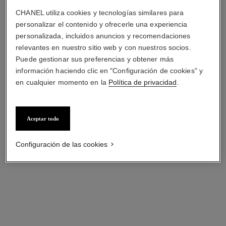
CHANEL utiliza cookies y tecnologías similares para
personalizar el contenido y ofrecerle una experiencia
reloj première mini
reloj boy·friend
personalizada, incluidos anuncios y recomendaciones
Oro blanco y perlas, esfera
Modelo mediano, oro blanco
relevantes en nuestro sitio web y con nuestros socios.
engastada con diamantes
y diamantes, brazalete en
Puede gestionar sus preferencias y obtener más
Ref. H2032
Ref. H6674
piel de becerro con motivo de
Precio bajo solicitud
Precio bajo solicitud
información haciendo clic en "Configuración de cookies" y
piel de aligátor
Ver información
Ver información
en cualquier momento en la
Política de privacidad
.
edición
limitada
Aceptar todo
Configuración de las cookies
reloj boy·friend skeleton
reloj boy·friend skeleton