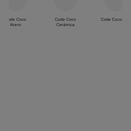
Code Coco
Code Coco
Code Coco Oro
Acero
Cerámica
novedad
reloj code coco game
reloj code coco
Acero con revestimiento
Cerámica de alta resistencia
negro, piel de becerro blanca
negra, acero y diamantes