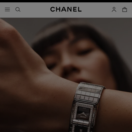
activar contraste alto
- navegación principal
buscar
cuenta
cest