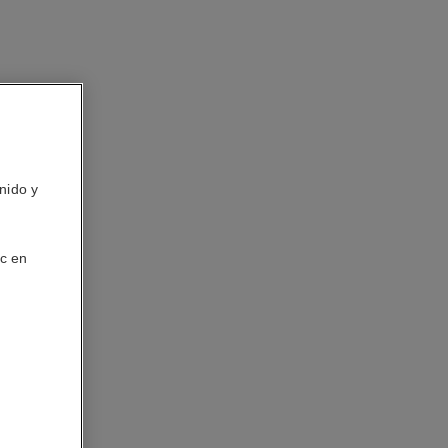
nido y
ic en