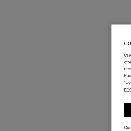
CO
CHA
ofr
rec
Pue
"Co
pri
Con