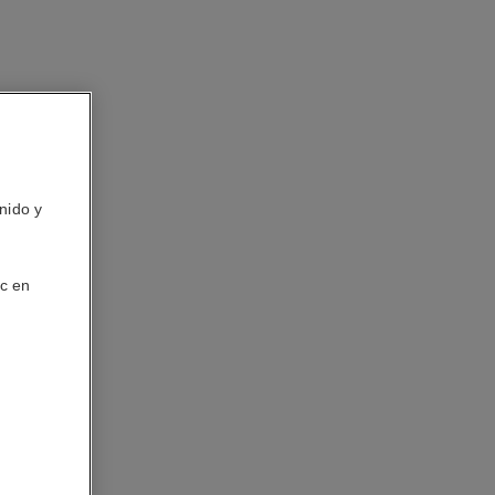
nido y
ic en