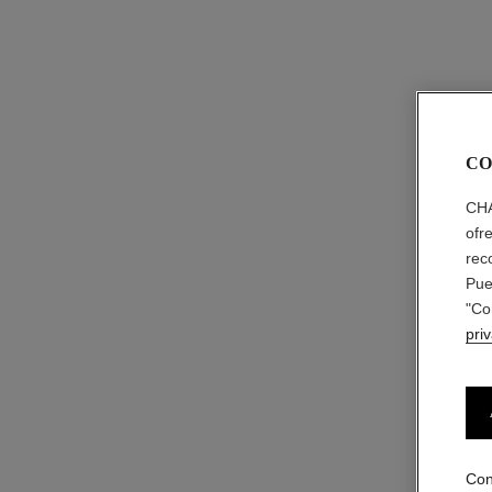
CO
CHA
ofr
rec
Pue
"Co
pri
Con