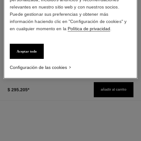
relevantes en nuestro sitio web y con nuestros socios.
Puede gestionar sus preferencias y obtener más
información haciendo clic en "Configuración de cookies" y
en cualquier momento en la
Política de privacidad
.
chance eau fraîche
hydra beauty crème
Eau de Parfum Vaporizador
Hidratación Protección
Ref. 136150
Luminosidad
desde
Ref. 143030
$ 160.900
*
Aceptar todo
$ 239.275
*
Precio sin Impuestos Nacionales:
Precio sin Impuestos Nacionales:
$127,111
$267,178
Ver información
Ver información
Configuración de las cookies
$ 295.205
*
añadir al carrito