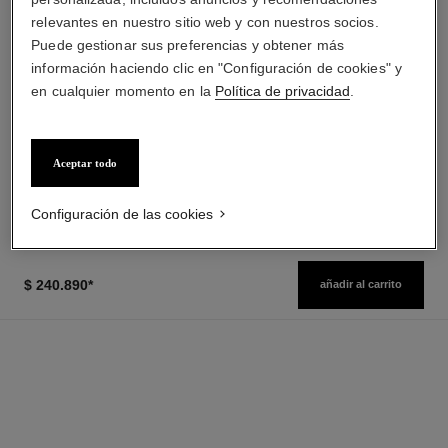
relevantes en nuestro sitio web y con nuestros socios.
Puede gestionar sus preferencias y obtener más
información haciendo clic en "Configuración de cookies" y
en cualquier momento en la
Política de privacidad
.
chance eau fraîche
hydra beauty crème
Eau de Parfum Vaporizador
Hidratación Protección
Ref. 136150
Luminosidad
desde
Ref. 143030
$ 160.900
*
Aceptar todo
$ 239.275
*
Precio sin Impuestos Nacionales:
Precio sin Impuestos Nacionales:
$127,111
$267,178
Ver información
Ver información
Configuración de las cookies
$ 240.890
*
añadir al carrito