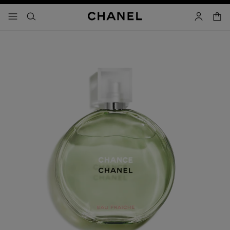
activar contraste alto
- navegación principal
buscar
cuenta
cest