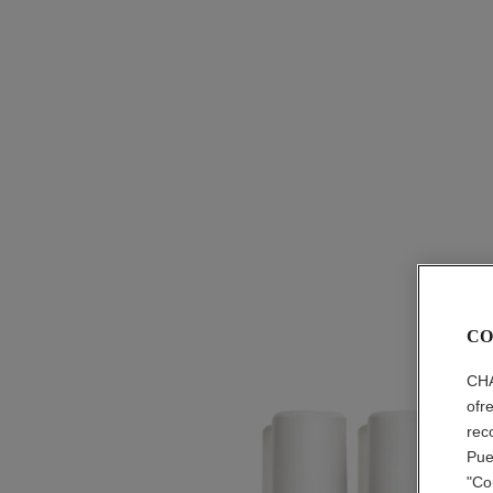
CO
CHA
ofr
rec
Pue
"Co