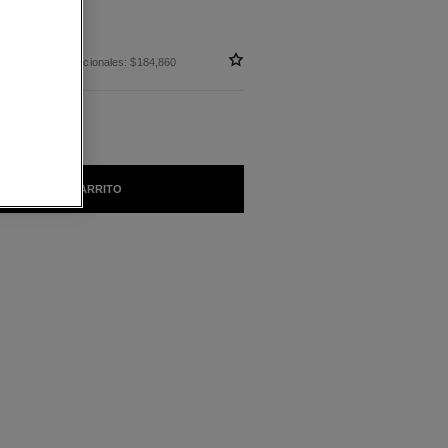
 sin impuestos nacionales: $184,860
AÑADIR AL CARRITO