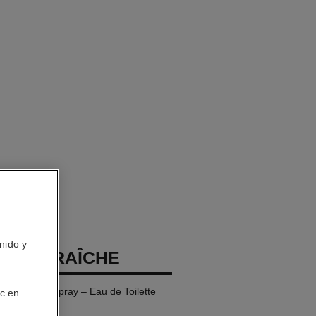
nido y
EAU FRAÎCHE
 Twist and Spray – Eau de Toilette
ic en