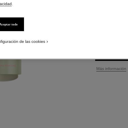
vacidad
.
Ref. 136100
$ 198.900
*
precio
Aceptar todo
TAMAÑO
3x20 ml
figuración de las cookies
↩
Más información